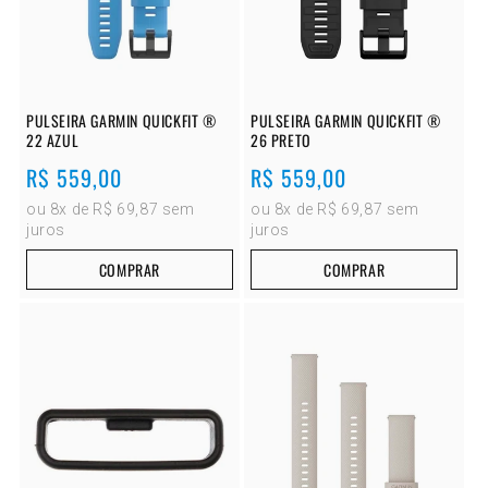
PULSEIRA GARMIN QUICKFIT ®
PULSEIRA GARMIN QUICKFIT ®
22 AZUL
26 PRETO
Preço
R$ 559,00
Preço
R$ 559,00
normal
normal
ou 8x de R$ 69,87 sem
ou 8x de R$ 69,87 sem
juros
juros
COMPRAR
COMPRAR