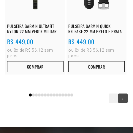
PULSEIRA GARMIN ULTRAFIT
PULSEIRA GARMIN QUICK
NYLON 22 MM VERDE MILITAR
RELEASE 22 MM PRETO E PRATA
Preço
R$ 449,00
Preço
R$ 449,00
normal
normal
ou 8x de R$ 56,12 sem
ou 8x de R$ 56,12 sem
juros
juros
COMPRAR
COMPRAR
‹
›