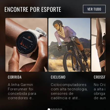
ENCONTRE POR ESPORTE
VER TUDO
CORRIDA
CICLISMO
CROSSFIT
A linha Garmin
Ciclocomputadores
No Cross
Forerunner foi
com alta tecnologia,
a alta in
concebida para
sensores de
obrigatório. 
corredores e
cadência e até
de aumen
triatletas que
medidores de
com um d
precisam de
potência, para que
Garmin, 