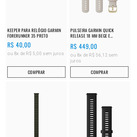
KEEPER PARA RELÓGIO GARMIN
PULSEIRA GARMIN QUICK
FORERUNNER 35 PRETO
RELEASE 18 MM BEGE E
DOURADO
Preço
R$ 40,00
Preço
R$ 449,00
normal
normal
ou 8x de R$ 5,00 sem juros
ou 8x de R$ 56,12 sem
juros
COMPRAR
COMPRAR