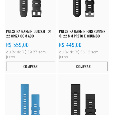
PULSEIRA GARMIN QUICKFIT ®
PULSEIRA GARMIN FORERUNNER
22 CINZA COM AÇO
® 22 MM PRETO E CHUMBO
Preço
R$ 559,00
Preço
R$ 449,00
normal
normal
ou 8x de R$ 69,87 sem
ou 8x de R$ 56,12 sem
juros
juros
COMPRAR
COMPRAR