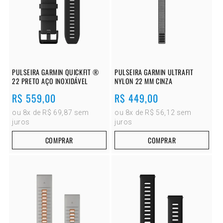
PULSEIRA GARMIN QUICKFIT ®
PULSEIRA GARMIN ULTRAFIT
22 PRETO AÇO INOXIDÁVEL
NYLON 22 MM CINZA
Preço
R$ 559,00
Preço
R$ 449,00
normal
normal
ou 8x de R$ 69,87 sem
ou 8x de R$ 56,12 sem
juros
juros
COMPRAR
COMPRAR