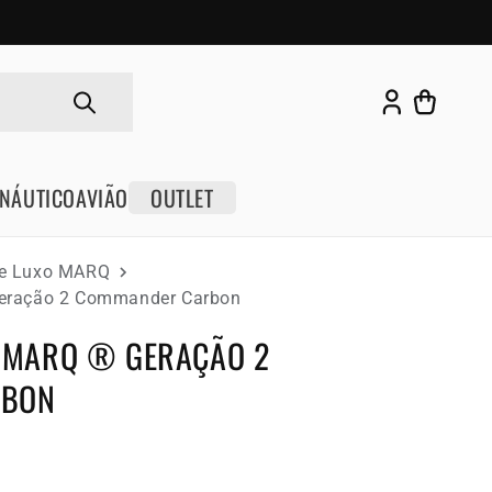
Fazer
Carrinho
login
NÁUTICO
AVIÃO
OUTLET
de Luxo MARQ
eração 2 Commander Carbon
 MARQ ® GERAÇÃO 2
RBON