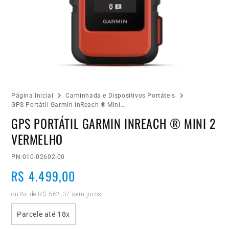
Abrir
Página Inicial
Caminhada e Dispositivos Portáteis
mídia
GPS Portátil Garmin inReach ® Mini…
1
GPS PORTÁTIL GARMIN INREACH ® MINI 2
na
janela
VERMELHO
modal
PN:
010-02602-00
Preço
R$ 4.499,00
normal
ou 8x de R$ 562,37 sem juros
Parcele até 18x