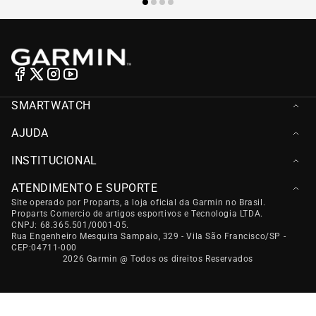
SMARTWATCH
CICLISMO
AJUDA
SPORT FITNESS
ASSISTÊNCIA TÉCNICA (RMA)
AUTOMOTIVO
INSTITUCIONAL
REVENDAS AUTORIZADAS
ACESSÓRIOS
SOBRE
MANUAIS
ATENDIMENTO E SUPORTE
BLOG
MAPAS
Site operado por Proparts, a loja oficial da Garmin no Brasil.
CENTRAL DE ATENDIMENTO
POLITICA DE LGPD
GARMIN EXPRESS
Proparts Comercio de artigos esportivos e Tecnologia LTDA.
ATENDIMENTO PÓS VENDA
INVESTIDORES
HELP
CNPJ: 68.365.501/0001-05.
(11) 5180-4835
IMPRENSA
REGISTRO DO PRODUTO
Rua Engenheiro Mesquita Sampaio, 329 - Vila São Francisco/SP -
DÚVIDAS SOBRE PRODUTO
NOSSAS LOJAS
TROCAS E DEVOLUÇÕES
CEP:04711-000
2026 Garmin @ Todos os direitos Reservados
(11) 5180-4835
AFILIADOS
Seg à Sex, das 9h às 17h
SUPORTE TÉCNICO
WHATSAPP: (11) 5180-4835