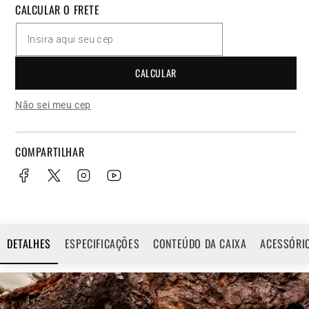
CALCULAR O FRETE
CALCULAR
Não sei meu cep
COMPARTILHAR
DETALHES
ESPECIFICAÇÕES
CONTEÚDO DA CAIXA
ACESSÓRI