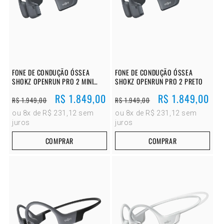
FONE DE CONDUÇÃO ÓSSEA
FONE DE CONDUÇÃO ÓSSEA
SHOKZ OPENRUN PRO 2 MINI
SHOKZ OPENRUN PRO 2 PRETO
PRETO
Preço
Preço
R$ 1.849,00
Preço
Preço
R$ 1.849,00
R$ 1.949,00
R$ 1.949,00
normal
promocional
normal
promocional
ou 8x de R$ 231,12 sem
ou 8x de R$ 231,12 sem
juros
juros
COMPRAR
COMPRAR