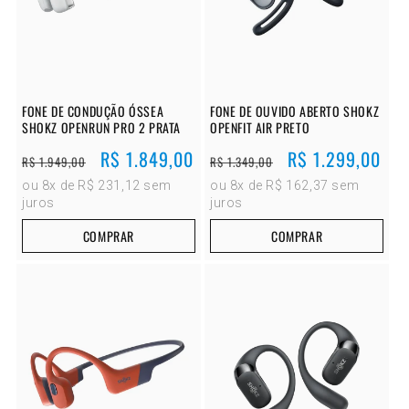
FONE DE CONDUÇÃO ÓSSEA
FONE DE OUVIDO ABERTO SHOKZ
SHOKZ OPENRUN PRO 2 PRATA
OPENFIT AIR PRETO
Preço
Preço
R$ 1.849,00
Preço
Preço
R$ 1.299,00
R$ 1.949,00
R$ 1.349,00
normal
promocional
normal
promocional
ou 8x de R$ 231,12 sem
ou 8x de R$ 162,37 sem
juros
juros
COMPRAR
COMPRAR