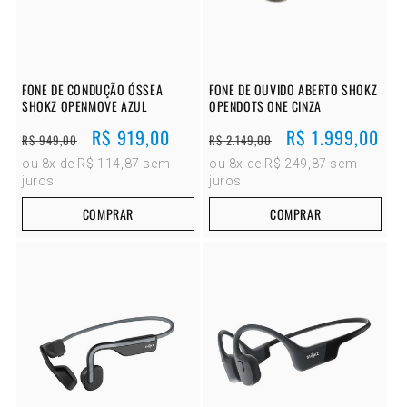
FONE DE CONDUÇÃO ÓSSEA
FONE DE OUVIDO ABERTO SHOKZ
SHOKZ OPENMOVE AZUL
OPENDOTS ONE CINZA
Preço
Preço
R$ 919,00
Preço
Preço
R$ 1.999,00
R$ 949,00
R$ 2.149,00
normal
promocional
normal
promocional
ou 8x de R$ 114,87 sem
ou 8x de R$ 249,87 sem
juros
juros
COMPRAR
COMPRAR