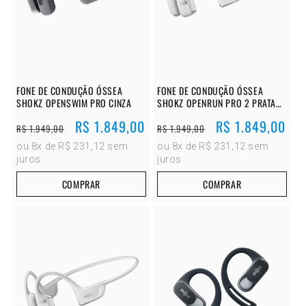
FONE DE CONDUÇÃO ÓSSEA
FONE DE CONDUÇÃO ÓSSEA
SHOKZ OPENSWIM PRO CINZA
SHOKZ OPENRUN PRO 2 PRATA
MINI
Preço
Preço
R$ 1.849,00
Preço
Preço
R$ 1.849,00
R$ 1.949,00
R$ 1.949,00
normal
promocional
normal
promocional
ou 8x de R$ 231,12 sem
ou 8x de R$ 231,12 sem
juros
juros
COMPRAR
COMPRAR