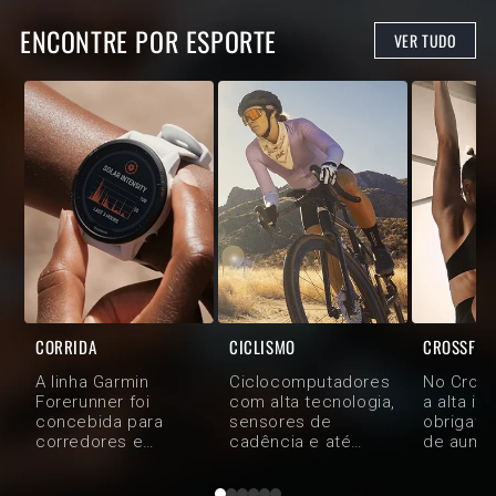
ENCONTRE POR ESPORTE
VER TUDO
CORRIDA
CICLISMO
CROSSFIT
A linha Garmin
Ciclocomputadores
No Cross
Forerunner foi
com alta tecnologia,
a alta in
concebida para
sensores de
obrigatório. 
corredores e
cadência e até
de aumen
triatletas que
medidores de
com um d
precisam de
potência, para que
Garmin, 