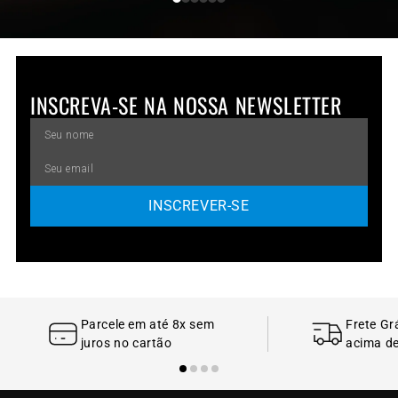
estatísticas de
você tenha dados
se em s
treino detalhadas e
precisos sobre
objetivo
exercícios no
quanto esforço seu
condici
dispositivo, assim
corpo está
físico.
como funções de
exercendo.
smartwatch.
INSCREVA-SE NA NOSSA NEWSLETTER
INSCREVER-SE
Parcele em até 8x sem
Frete Gr
juros no cartão
acima d