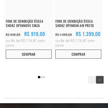
FONE DE CONDUÇÃO ÓSSEA
FONE DE CONDUÇÃO ÓSSEA
SHOKZ OPENMOVE CINZA
SHOKZ OPENRUN AIR PRETO
Preço
Preço
R$ 919,00
Preço
Preço
R$ 1.399,00
R$ 949,00
R$ 1.449,00
normal
promocional
normal
promocional
ou 8x de R$ 114,87 sem
ou 8x de R$ 174,87 sem
juros
juros
COMPRAR
COMPRAR
‹
›