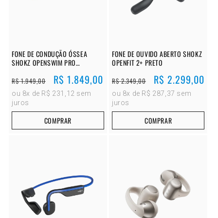
FONE DE CONDUÇÃO ÓSSEA
FONE DE OUVIDO ABERTO SHOKZ
SHOKZ OPENSWIM PRO
OPENFIT 2+ PRETO
VERMELHO
Preço
Preço
R$ 1.849,00
Preço
Preço
R$ 2.299,00
R$ 1.949,00
R$ 2.349,00
normal
promocional
normal
promocional
ou 8x de R$ 231,12 sem
ou 8x de R$ 287,37 sem
juros
juros
COMPRAR
COMPRAR