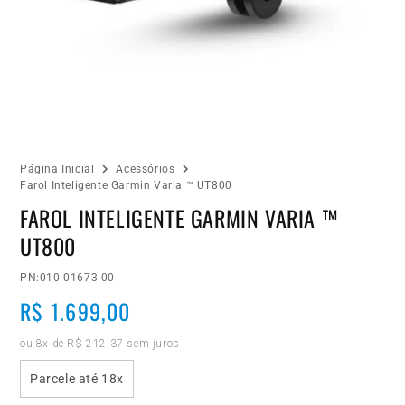
Abrir
Página Inicial
Acessórios
mídia
Farol Inteligente Garmin Varia ™ UT800
1
FAROL INTELIGENTE GARMIN VARIA ™
na
janela
UT800
modal
PN:
010-01673-00
Preço
R$ 1.699,00
normal
ou 8x de R$ 212,37 sem juros
Parcele até 18x