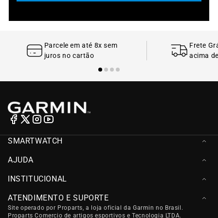
Parcele em até 8x sem
Frete Gr
juros no cartão
acima d
SMARTWATCH
CICLISMO
AJUDA
SPORT FITNESS
ASSISTÊNCIA TÉCNICA (RMA)
AUTOMOTIVO
INSTITUCIONAL
REVENDAS AUTORIZADAS
ACESSÓRIOS
SOBRE
MANUAIS
ATENDIMENTO E SUPORTE
BLOG
MAPAS
Site operado por Proparts, a loja oficial da Garmin no Brasil.
CENTRAL DE ATENDIMENTO
POLITICA DE LGPD
GARMIN EXPRESS
Proparts Comercio de artigos esportivos e Tecnologia LTDA.