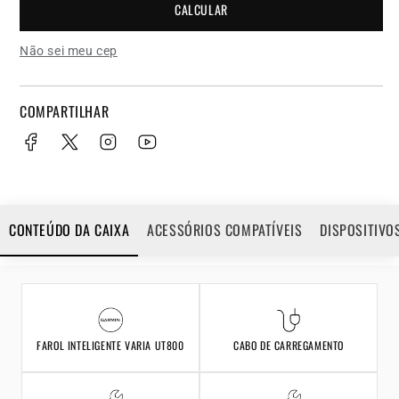
CALCULAR
Não sei meu cep
COMPARTILHAR
CONTEÚDO DA CAIXA
ACESSÓRIOS COMPATÍVEIS
DISPOSITIVO
FAROL INTELIGENTE VARIA UT800
CABO DE CARREGAMENTO